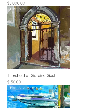
Price
$8,000.00
Plein Aire
Threshold at Giardino Giusti
Price
$150.00
Plein Aire