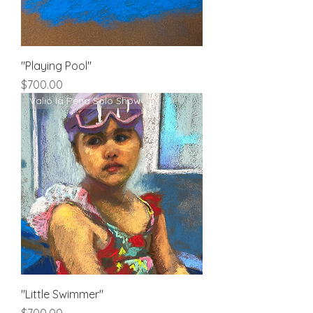
"Playing Pool"
Price
$700.00
Valió la Pena Solo Show
"Little Swimmer"
Price
$700.00