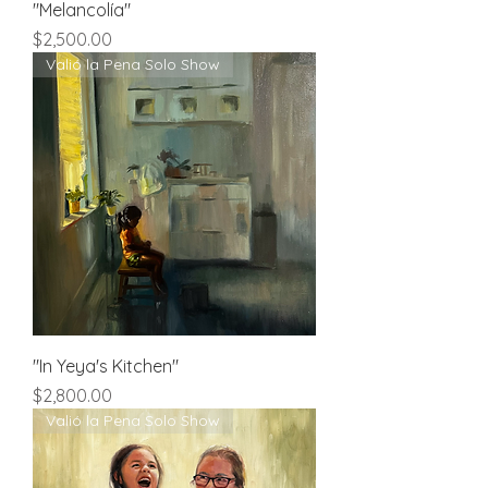
"Melancolía"
Price
$2,500.00
Valió la Pena Solo Show
"In Yeya's Kitchen"
Price
$2,800.00
Valió la Pena Solo Show