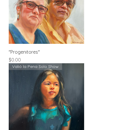
"Progenitores"
Price
$0.00
Valió la Pena Solo Show