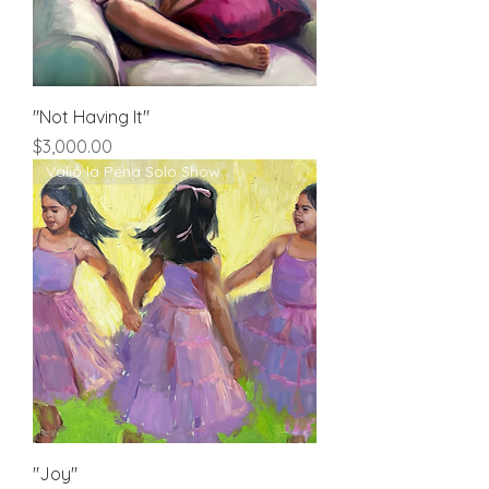
"Not Having It"
Price
$3,000.00
Valió la Pena Solo Show
"Joy"