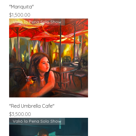
"Mariquita"
Price
$1,500.00
Valió la Pena Solo Show
"Red Umbrella Cafe"
Price
$3,500.00
Valió la Pena Solo Show