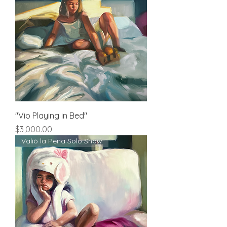
"Vio Playing in Bed"
Price
$3,000.00
Valió la Pena Solo Show