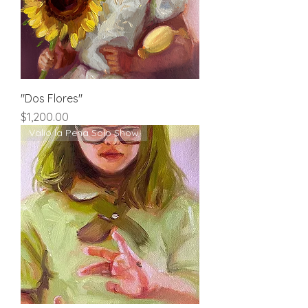
"Dos Flores"
Price
$1,200.00
Valió la Pena Solo Show