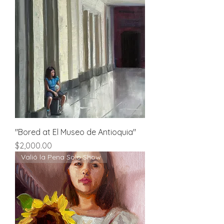
"Bored at El Museo de Antioquia"
Price
$2,000.00
Valió la Pena Solo Show