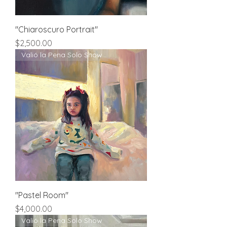
"Chiaroscuro Portrait"
Price
$2,500.00
Valió la Pena Solo Show
"Pastel Room"
Price
$4,000.00
Valió la Pena Solo Show