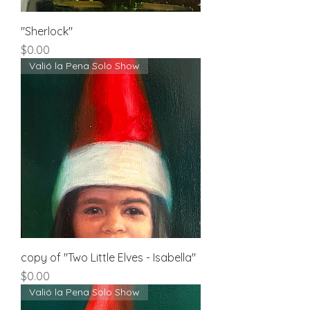
"Sherlock"
Price
$0.00
Valió la Pena Solo Show
copy of "Two Little Elves - Isabella"
Price
$0.00
Valió la Pena Solo Show