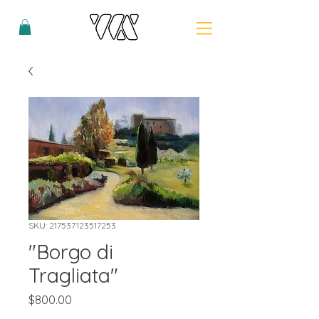
SKU: 217537123517253
"Borgo di
Tragliata"
Price
$800.00